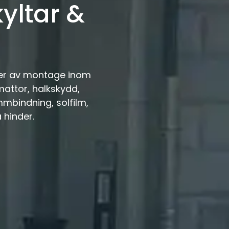
kyltar &
typer av montage inom
mattor, halkskydd,
ammbindning, solfilm,
 hinder.