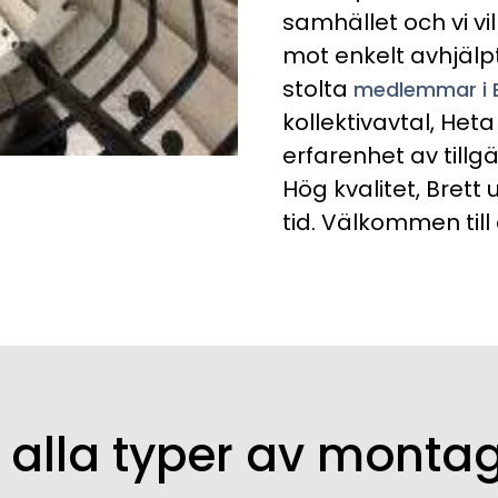
samhället och vi vi
mot enkelt avhjälpta
stolta
medlemmar i 
kollektivavtal, Het
erfarenhet av tillg
Hög kvalitet, Brett
tid.
Välkommen till o
r alla typer av mont