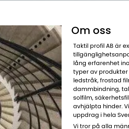
Om oss
Taktil profil AB är 
tillgänglighetsanpa
lång erfarenhet ino
typer av produkte
ledstråk, frostad fil
dammbindning, tak
solfilm, säkerhetsf
avhjälpta hinder. 
uppdrag i hela Sver
Vi tror på alla männ