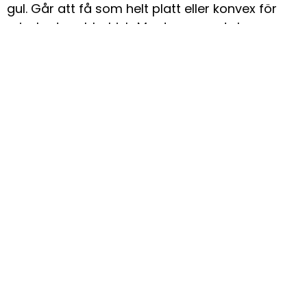
gul. Går att få som helt platt eller konvex för
minskad snubbelrisk. Monteras med skruv.
Bredd: 50 mm
Halkskyddslist för trappor,
ramper och trädäck
En halkskyddslist är en effektiv lösning för att
öka säkerheten på trappor, ramper och
gångvägar - särskilt i utsatta miljöer där risken
för halka är stor.
Läs mer