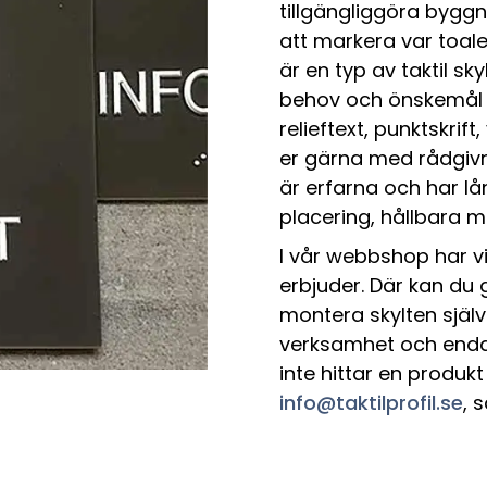
tillgängliggöra byggn
att markera var toale
är en typ av taktil sk
behov och önskemål o
relieftext, punktskrift,
er gärna med rådgiv
är erfarna och har la
placering, hållbara 
I vår webbshop har vi
erbjuder. Där kan du 
montera skylten själv
verksamhet och endast
inte hittar en produkt 
info@taktilprofil.se
, 