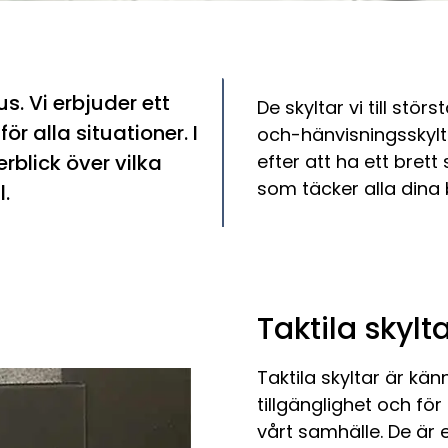
us. Vi erbjuder ett
De skyltar vi till stör
ör alla situationer. I
och-hänvisningsskyltar
rblick över vilka
efter att ha ett brett
som täcker alla dina
l.
Taktila skylt
Taktila skyltar är ka
tillgänglighet och fö
vårt samhälle. De är