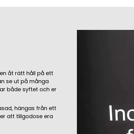
åt rätt håll på ett
kan se ut på många
ar både syftet och er
fasad, hängas från ett
eter att tillgodose era