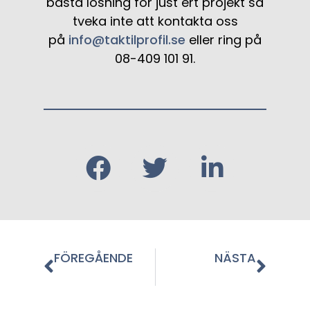
bästa lösning för just ert projekt så
tveka inte att kontakta oss
på
info@taktilprofil.se
eller ring på
08-409 101 91.
FÖREGÅENDE
NÄSTA
Taktila entrémattor!
Taktil profil i Flinksnyheterna #3