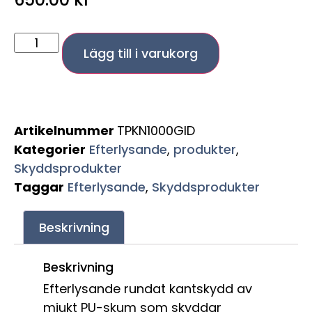
Lägg till i varukorg
Artikelnummer
TPKN1000GID
Kategorier
Efterlysande
,
produkter
,
Skyddsprodukter
Taggar
Efterlysande
,
Skyddsprodukter
Beskrivning
Beskrivning
Efterlysande rundat kantskydd av
mjukt PU-skum som skyddar