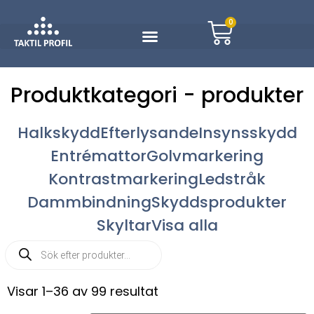
0
Produktkategori - produkter
Halkskydd
Efterlysande
Insynsskydd
Entrémattor
Golvmarkering
Kontrastmarkering
Ledstråk
Dammbindning
Skyddsprodukter
Skyltar
Visa alla
Visar 1–36 av 99 resultat