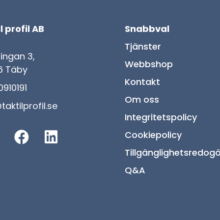
l profil AB
Snabbval
Tjänster
lingan 3,
Webbshop
6 Täby
Kontakt
910191
Om oss
taktilprofil.se
Integritetspolicy
Cookiepolicy
Tillgänglighetsredogö
Q&A