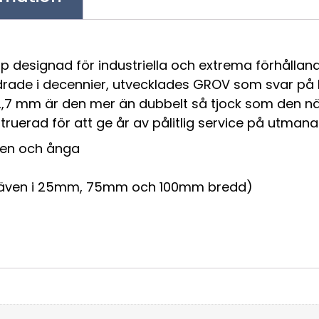
designad för industriella och extrema förhållanden.
drade i decennier, utvecklades GROV som svar på 
2,7 mm är den mer än dubbelt så tjock som den nä
truerad för att ge år av pålitlig service på utmana
tten och ånga
a även i 25mm, 75mm och 100mm bredd)