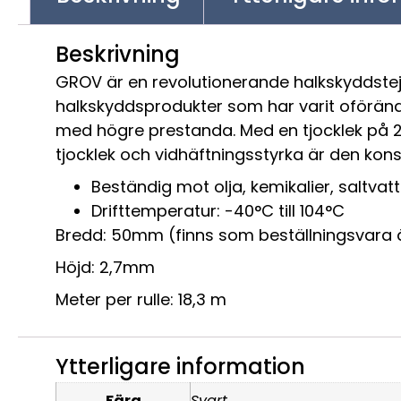
Beskrivning
GROV är en revolutionerande halkskyddstejp 
halkskyddsprodukter som har varit oförän
med högre prestanda. Med en tjocklek på 
tjocklek och vidhäftningsstyrka är den kons
Beständig mot olja, kemikalier, saltva
Drifttemperatur: -40°C till 104°C
Bredd: 50mm (finns som beställningsvar
Höjd: 2,7mm
Meter per rulle: 18,3 m
Ytterligare information
Färg
Svart