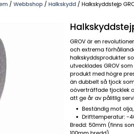
em
/
Webbshop
/
Halkskydd
/ Halkskyddstejp GR
Halkskyddste
GROV är en revolutioner
och extrema förhållanden.
halkskyddsprodukter som
utvecklades GROV som s
produkt med högre pres
än dubbelt så tjock so
oöverträffade tjocklek 
att ge år av pålitlig se
Beständig mot olja,
Drifttemperatur: -40
Bredd: 50mm (finns so
100mm bredd)