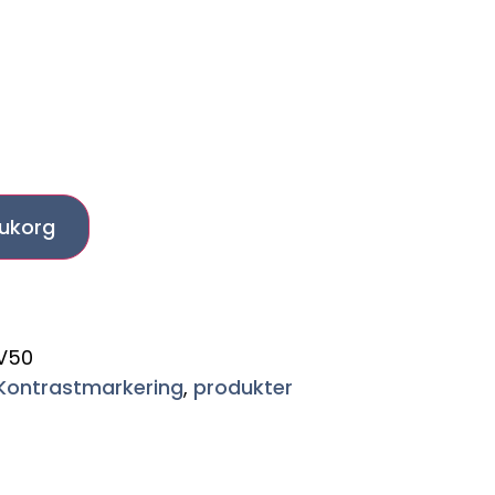
arukorg
V50
Kontrastmarkering
,
produkter