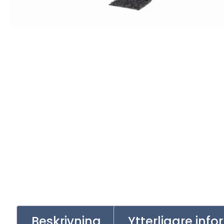
Beskrivning
Ytterligare inf