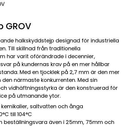
OV
jp GROV
ande halkskyddstejp designad för industriella
 Till skillnad från traditionella
 har varit oförändrade i decennier,
var på kundernas krav på en mer hållbar
tanda. Med en tjocklek på 2,7 mm är den mer
m den närmaste konkurrenten. Med sin
och vidhäftningsstyrka är den konstruerad för
rvice på utmanande ytor.
 kemikalier, saltvatten och ånga
°C till 104°C
m beställningsvara även i 25mm, 75mm och