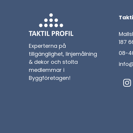
Takti
Malls
187 6
Experterna på
08-40
tillgänglighet, linjemålning
& dekor och stolta
info@
medlemmar i
Byggföretagen!