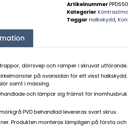
Artikelnummer
PPDS5
Kategorier
Kontrastma
Taggar
Halkskydd
,
Kon
ormation
trappor, dörrsvep och ramper i skruvat utförande.
 cirkelmönster på ovansidan för ett visst halkskyd
ulör samt i mässing.
tbehandlade och lämpar sig främst för inomhusbru
l mörkgrå PVD behandlad levereras svart skruv.
ner. Produkten monteras lämpligen på första och 