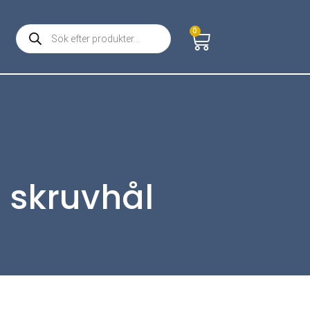
0
 skruvhål