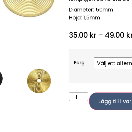
Diameter: 50mm
Höjd: 1,5mm
35.00
kr
–
49.00
k
Färg
Lägg till i v