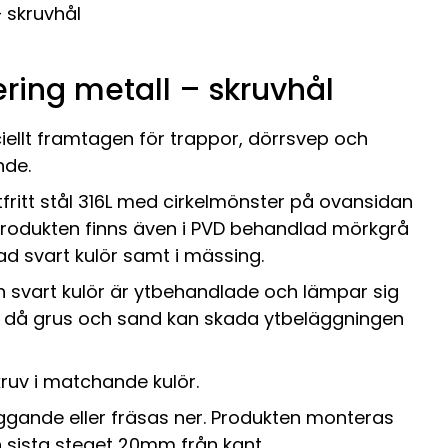
 skruvhål
ring metall – skruvhål
ellt framtagen för trappor, dörrsvep och
nde.
tfritt stål 316L med cirkelmönster på ovansidan
. Produkten finns även i PVD behandlad mörkgrå
lad svart kulör samt i mässing.
 svart kulör är ytbehandlade och lämpar sig
 då grus och sand kan skada ytbeläggningen
kruv i matchande kulör.
gande eller fräsas ner. Produkten monteras
 sista steget 20mm från kant.