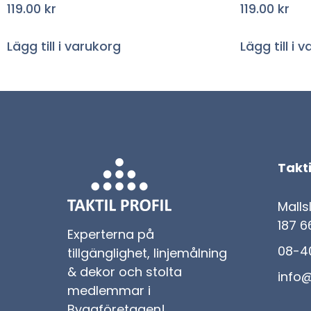
119.00
kr
119.00
kr
Lägg till i varukorg
Lägg till i 
Takti
Malls
187 6
Experterna på
08-40
tillgänglighet, linjemålning
& dekor och stolta
info@
medlemmar i
Byggföretagen!