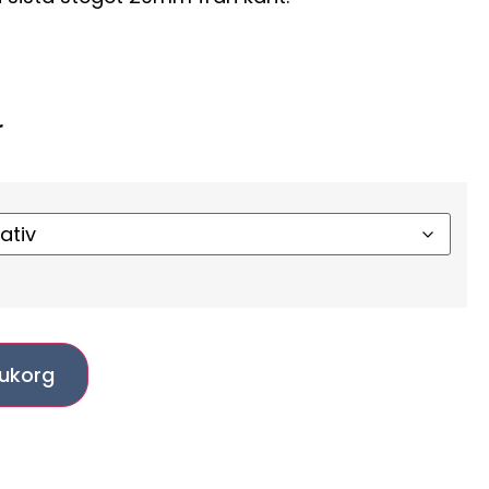
r
arukorg