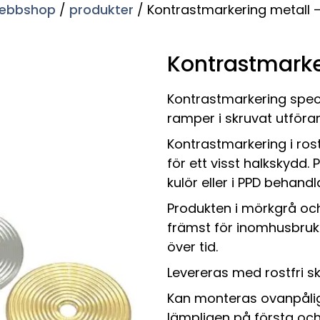
ebbshop
/
produkter
/ Kontrastmarkering metall –
Kontrastmarke
Kontrastmarkering speci
ramper i skruvat utföra
Kontrastmarkering i ros
för ett visst halkskydd
kulör eller i PPD behand
Produkten i mörkgrå och
främst för inomhusbruk
över tid.
Levereras med rostfri s
Kan monteras ovanpålig
lämpligen på första och