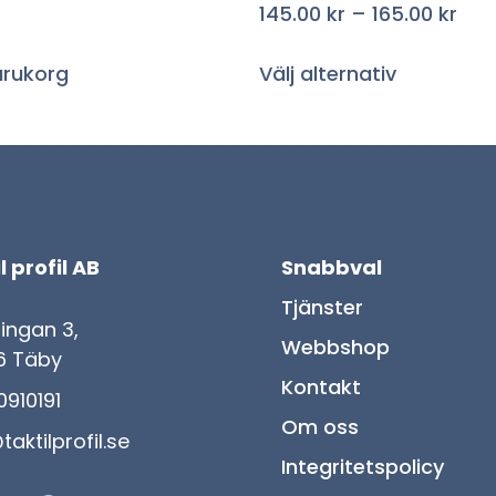
145.00
kr
–
165.00
kr
varukorg
Välj alternativ
l profil AB
Snabbval
Tjänster
lingan 3,
Webbshop
6 Täby
Kontakt
910191
Om oss
taktilprofil.se
Integritetspolicy