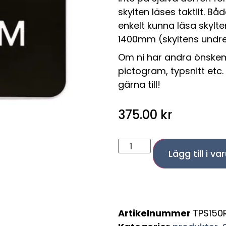
skylten läses taktilt. B
enkelt kunna läsa skylt
1400mm (skyltens undre 
Om ni har andra önskemå
pictogram, typsnitt etc. 
gärna till!
375.00
kr
Lägg till i v
Artikelnummer
TPS15