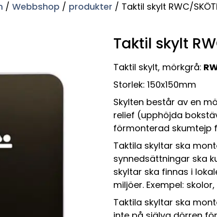
m
/
Webbshop
/
produkter
/ Taktil skylt RWC/SKÖ
Taktil skylt 
Taktil skylt, mörkgrå:
RW
Storlek: 150x150mm
Skylten består av en mö
relief (upphöjda bokstä
förmonterad skumtejp f
Taktila skyltar ska mon
synnedsättningar ska ku
skyltar ska finnas i loka
miljöer. Exempel: skolor,
Taktila skyltar ska mo
inte på själva dörren f