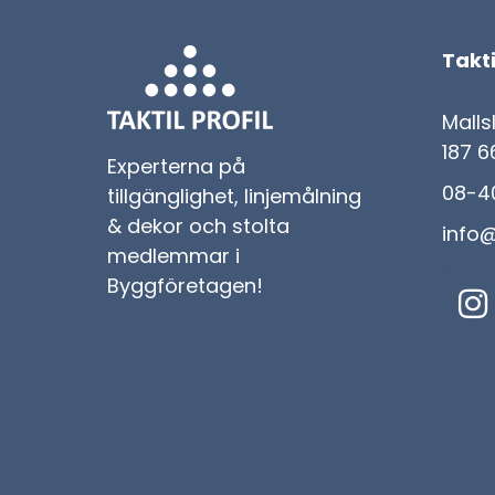
Takti
Malls
187 6
Experterna på
08-40
tillgänglighet, linjemålning
& dekor och stolta
info@
medlemmar i
Byggföretagen!