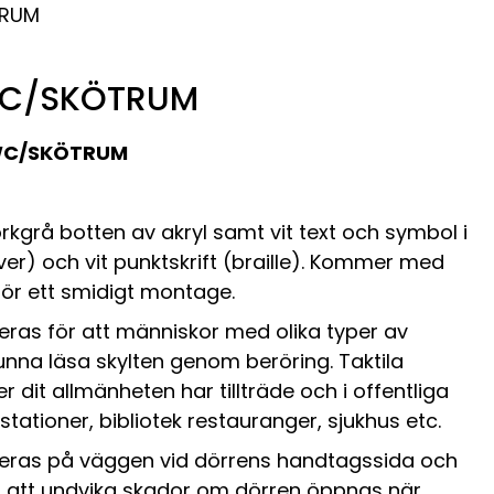
TRUM
RWC/SKÖTRUM
C/SKÖTRUM
rkgrå botten av akryl samt vit text och symbol i
ver) och vit punktskrift (braille). Kommer med
ör ett smidigt montage.
teras för att människor med olika typer av
nna läsa skylten genom beröring. Taktila
ler dit allmänheten har tillträde och i offentliga
 stationer, bibliotek restauranger, sjukhus etc.
nteras på väggen vid dörrens handtagssida och
ör att undvika skador om dörren öppnas när