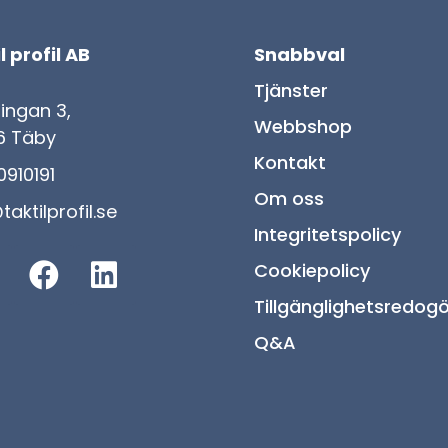
l profil AB
Snabbval
Tjänster
lingan 3,
Webbshop
6 Täby
Kontakt
910191
Om oss
taktilprofil.se
Integritetspolicy
Cookiepolicy
Tillgänglighetsredogö
Q&A