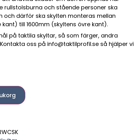
åde rullstolsburna och stående personer ska
en och därför ska skylten monteras mellan
kant) till 1600mm (skyltens övre kant).
l på taktila skyltar, så som färger, andra
Kontakta oss på info@taktilprofil.se så hjälper vi
arukorg
0RWCSK