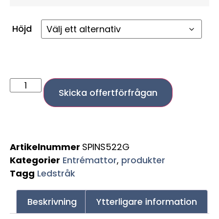
Höjd
Skicka offertförfrågan
Artikelnummer
SPINS522G
Kategorier
Entrémattor
,
produkter
Tagg
Ledstråk
Beskrivning
Ytterligare information