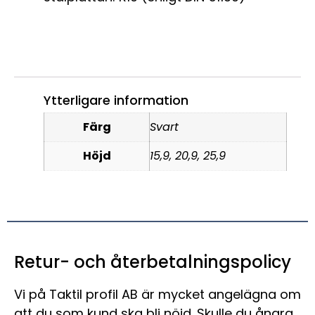
Ytterligare information
Färg
Svart
Höjd
15,9, 20,9, 25,9
Retur- och återbetalningspolicy
Vi på Taktil profil AB är mycket angelägna om
att du som kund ska bli nöjd. Skulle du ångra