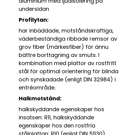
aluminium med ljudisolering på
undersidan
Profilytan:
har inbäddade, motståndskraftiga,
väderbeständiga ribbade remsor av
grov fiber (märkesfiber) för ännu
bättre borttagning av smuts. I
kombination med plattor av rostfritt
stål för optimal orientering för blinda
och synskadade (enligt DIN 32984) i
entréområde.
Halkmotstånd:
halkskyddande egenskaper hos
insatsen: R11, halkskyddande
egenskaper hos den rostfria
stålplattan: R10 (enligt DIN 51130)