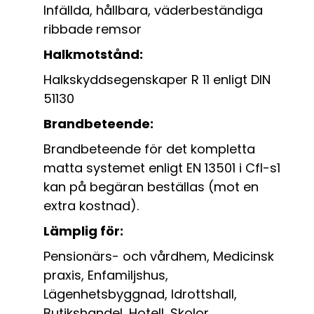
Infällda, hållbara, väderbeständiga
ribbade remsor
Halkmotstånd:
Halkskyddsegenskaper R 11 enligt DIN
51130
Brandbeteende:
Brandbeteende för det kompletta
matta systemet enligt EN 13501 i Cfl-s1
kan på begäran beställas (mot en
extra kostnad).
Lämplig för:
Pensionärs- och vårdhem, Medicinsk
praxis, Enfamiljshus,
Lägenhetsbyggnad, Idrottshall,
Butikshandel, Hotell, Skolor,