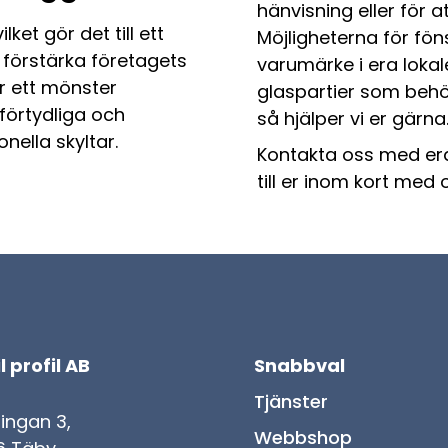
hänvisning eller för a
ket gör det till ett
Möjligheterna för fön
 förstärka företagets
varumärke i era loka
er ett mönster
glaspartier som behö
t förtydliga och
så hjälper vi er gärna
nella skyltar.
Kontakta oss med e
till er inom kort med o
l profil AB
Snabbval
Tjänster
lingan 3,
Webbshop