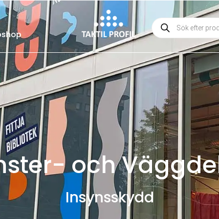
shop
nster- och Väggde
Insynsskydd