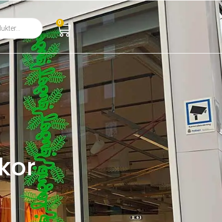
0
kor