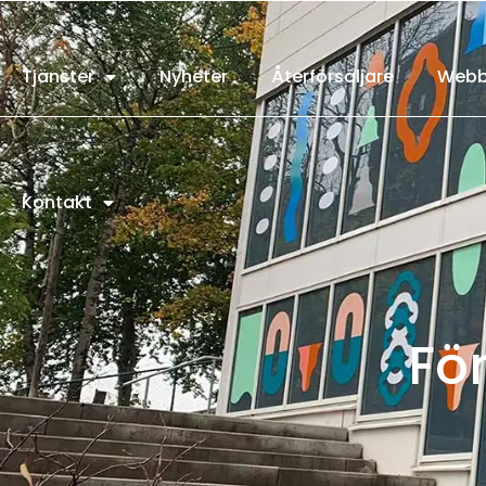
Tjänster
Nyheter
Återförsäljare
Webb
Kontakt
Fö