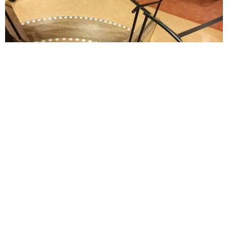
Kontrastmarkering rund
50mm inomhus
Kontrastmarkeringar för trappor och ramper
inomhus. PVC fri kontrastmarkering. Mycket
enkla att rengöra och med en yta som ger ett