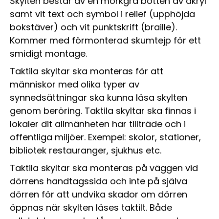
Skylten består av en mörkgrå botten av akryl
samt vit text och symbol i relief (upphöjda
bokstäver) och vit punktskrift (braille).
Kommer med förmonterad skumtejp för ett
smidigt montage.
Taktila skyltar ska monteras för att
människor med olika typer av
synnedsättningar ska kunna läsa skylten
genom beröring. Taktila skyltar ska finnas i
lokaler dit allmänheten har tillträde och i
offentliga miljöer. Exempel: skolor, stationer,
bibliotek restauranger, sjukhus etc.
Taktila skyltar ska monteras på väggen vid
dörrens handtagssida och inte på själva
dörren för att undvika skador om dörren
öppnas när skylten läses taktilt. Både