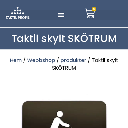
0
Taktil skylt SKÖTRUM
Hem
/
Webbshop
/
produkter
/ Taktil skylt
SKÖTRUM