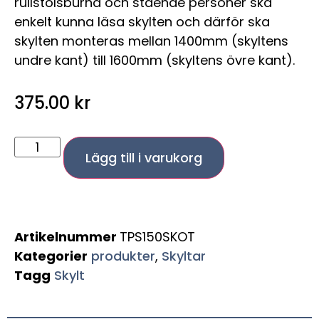
rullstolsburna och stående personer ska
enkelt kunna läsa skylten och därför ska
skylten monteras mellan 1400mm (skyltens
undre kant) till 1600mm (skyltens övre kant).
375.00
kr
Lägg till i varukorg
Artikelnummer
TPS150SKOT
Kategorier
produkter
,
Skyltar
Tagg
Skylt