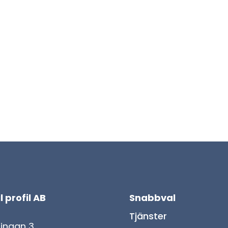
l profil AB
Snabbval
Tjänster
lingan 3,