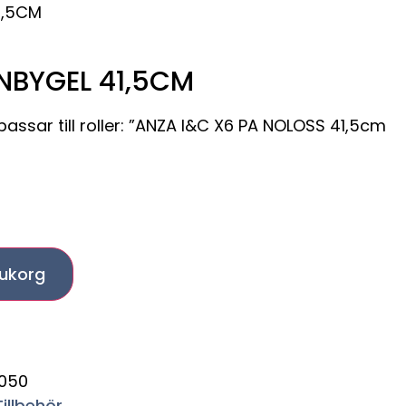
1,5CM
NBYGEL 41,5CM
ssar till roller: ”ANZA I&C X6 PA NOLOSS 41,5cm
arukorg
050
Tillbehör