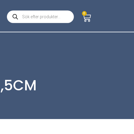
0
1,5CM