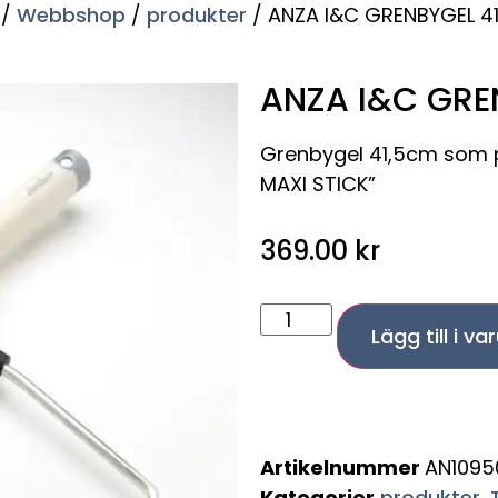
/
Webbshop
/
produkter
/ ANZA I&C GRENBYGEL 4
ANZA I&C GRE
Grenbygel 41,5cm som pa
MAXI STICK”
369.00
kr
Lägg till i v
Artikelnummer
AN1095
Kategorier
produkter
,