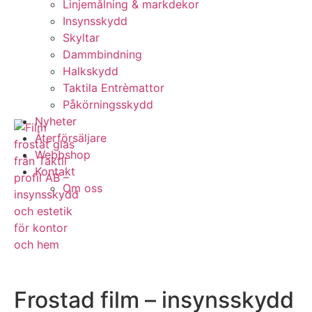
Linjemålning & markdekor
Insynsskydd
Skyltar
Dammbindning
Halkskydd
Taktila Entrèmattor
Påkörningsskydd
Nyheter
Återförsäljare
Webbshop
Kontakt
Om oss
Frostad film – insynsskydd