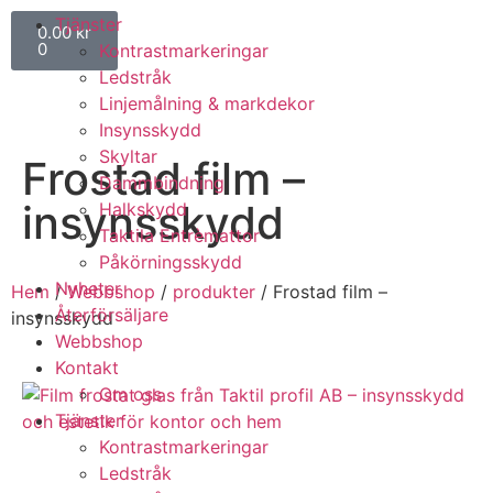
Tjänster
0.00
kr
0
Kontrastmarkeringar
Ledstråk
Linjemålning & markdekor
Insynsskydd
Skyltar
Frostad film –
Dammbindning
insynsskydd
Halkskydd
Taktila Entrèmattor
Påkörningsskydd
Nyheter
Hem
/
Webbshop
/
produkter
/ Frostad film –
Återförsäljare
insynsskydd
Webbshop
Kontakt
Om oss
Tjänster
Kontrastmarkeringar
Ledstråk