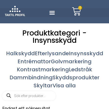
0
Produktkategori -
Insynsskydd
Halkskydd
Efterlysande
Insynsskydd
Entrémattor
Golvmarkering
Kontrastmarkering
Ledstråk
Dammbindning
Skyddsprodukter
Skyltar
Visa alla
Endast ett sökresultat