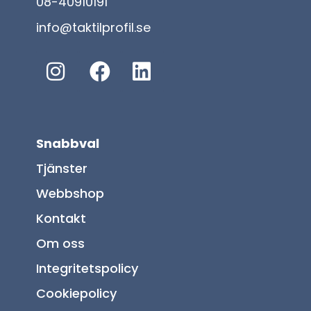
08-40910191
info@taktilprofil.se
Snabbval
Tjänster
Webbshop
Kontakt
Om oss
Integritetspolicy
Cookiepolicy