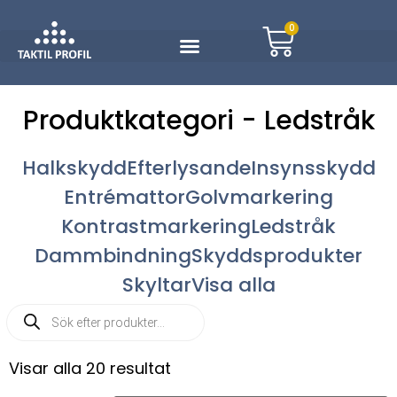
0
Produktkategori - Ledstråk
Halkskydd
Efterlysande
Insynsskydd
Entrémattor
Golvmarkering
Kontrastmarkering
Ledstråk
Dammbindning
Skyddsprodukter
Skyltar
Visa alla
Visar alla 20 resultat