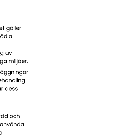
t gäller
rädla
ng av
ga miljöer.
eläggningar
ehandling
ar dess
kydd och
t använda
a