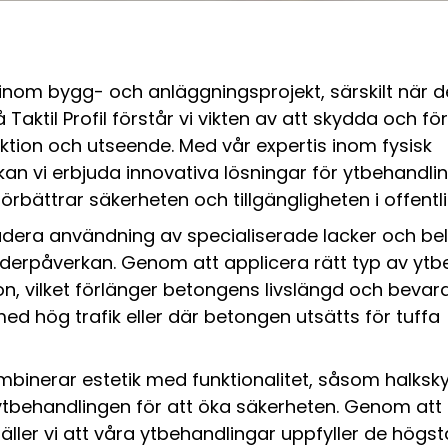
inom bygg- och anläggningsprojekt, särskilt när de
 Taktil Profil förstår vi vikten av att skydda och fö
nktion och utseende. Med vår expertis inom fysisk
kan vi erbjuda innovativa lösningar för ytbehandli
bättrar säkerheten och tillgängligheten i offentli
ludera användning av specialiserade lacker och b
äderpåverkan. Genom att applicera rätt typ av ytb
on, vilket förlänger betongens livslängd och bevar
 med hög trafik eller där betongen utsätts för tuffa
ombinerar estetik med funktionalitet, såsom halks
i ytbehandlingen för att öka säkerheten. Genom at
äller vi att våra ytbehandlingar uppfyller de högst