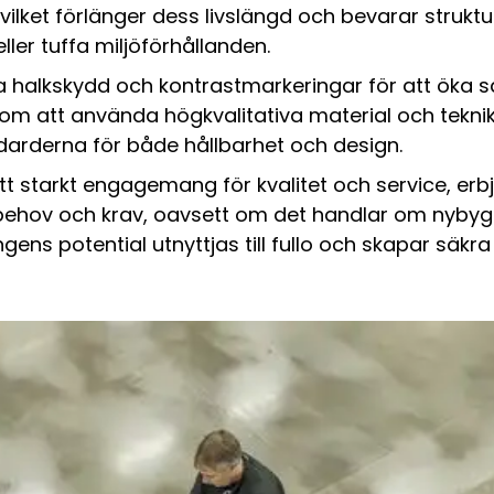
vilket förlänger dess livslängd och bevarar struktu
ller tuffa miljöförhållanden.
ra halkskydd och kontrastmarkeringar för att öka 
enom att använda högkvalitativa material och tekni
darderna för både hållbarhet och design.
 starkt engagemang för kvalitet och service, erb
behov och krav, oavsett om det handlar om nyby
ngens potential utnyttjas till fullo och skapar säkr