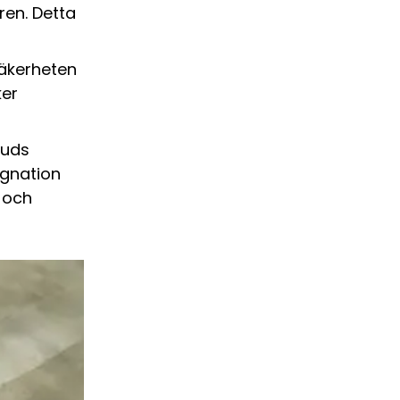
ren. Detta
säkerheten
ker
juds
ggnation
a och