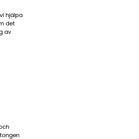
i hjälpa
om det
g av
 och
etongen