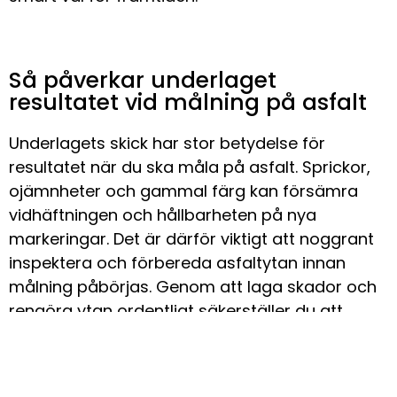
Så påverkar underlaget
resultatet vid målning på asfalt
Underlagets skick har stor betydelse för
resultatet när du ska måla på asfalt. Sprickor,
ojämnheter och gammal färg kan försämra
vidhäftningen och hållbarheten på nya
markeringar. Det är därför viktigt att noggrant
inspektera och förbereda asfaltytan innan
målning påbörjas. Genom att laga skador och
rengöra ytan ordentligt säkerställer du att
färgen fäster optimalt. Ett väl förberett
underlag ger inte bara ett snyggare
slutresultat, utan också markeringar som håller