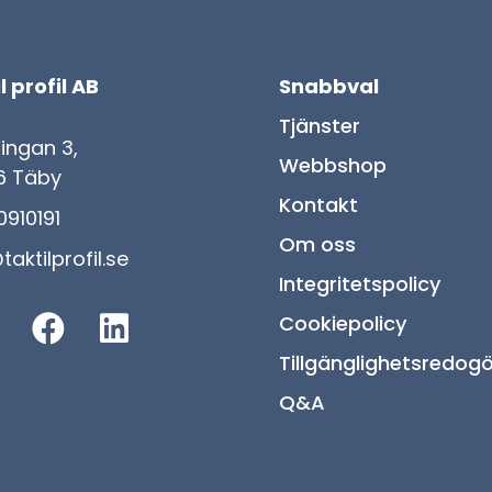
l profil AB
Snabbval
Tjänster
lingan 3,
Webbshop
6 Täby
Kontakt
910191
Om oss
taktilprofil.se
Integritetspolicy
Cookiepolicy
Tillgänglighetsredogö
Q&A