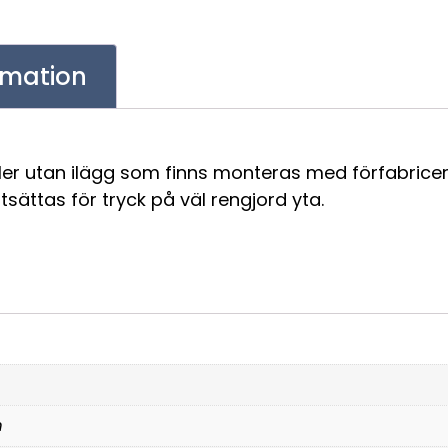
ormation
er utan ilägg som finns monteras med förfabricerat
ättas för tryck på väl rengjord yta.
m