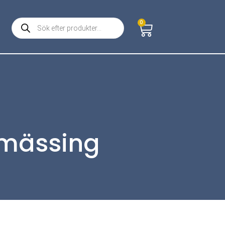
0
 mässing