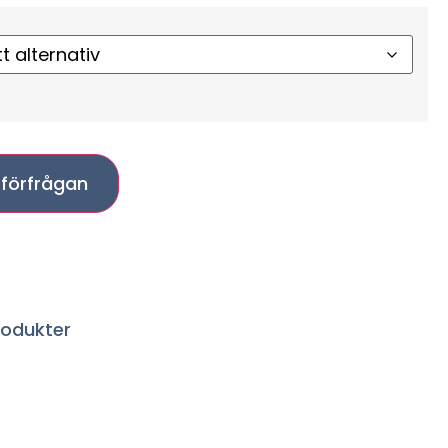
tförfrågan
rodukter